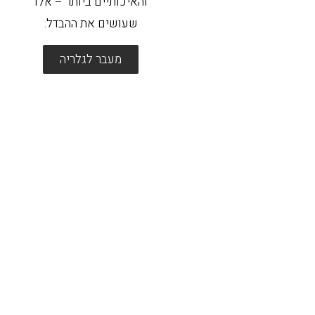
והאיכותיים ביותר – אלו
שעושים את ההבדל.
מעבר לגלריה