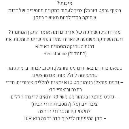
איכותי?
ריצוף גרניט פורצלן צריך לעמוד בתקנים מחמירים של דרגת
שחיקה בכדי להיות מאושר בתקן.
מהי דרגת השחיקה של אריחים ומה אומר התקן המחמיר?
דרגת השחיקה משמעה שהאריח עמיד בפני שריטות ומכות. את
דרגת השחיקה מסמנים באות R
(התנגדות) Resistance.
כשאנו בוחרים באריח גרניט פורצלן, חשוב לבחור ברמת גימור
שמתאימה לחלל אותו אנו מרצפים.
– גרניט פורצלן בגימור מט R10 יתאים לחללים ציבוריים, חדרי
רחצה וריצופי חוץ.
– גרניט פורצלן בגימור מט משי R9 יתאים לריצוף חללים
ציבוריים (סלון/ מטבח/ חדרי הבית)
ולחיפוי קירות בחדרי הרחצה.
– תקן המינימום לריצוף חדר רחצה הוא 10R.