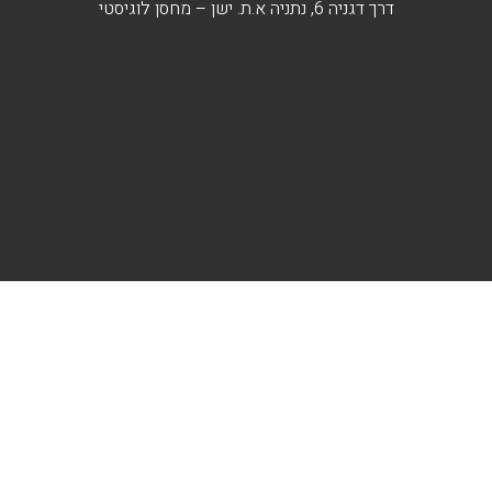
דרך דגניה 6, נתניה א.ת. ישן – מחסן לוגיסטי
תקנון אתר
מדיניות פרטיות
הצהרת נגישות
כל הזכויות שמורות לא.א. קרמיקה © 2026