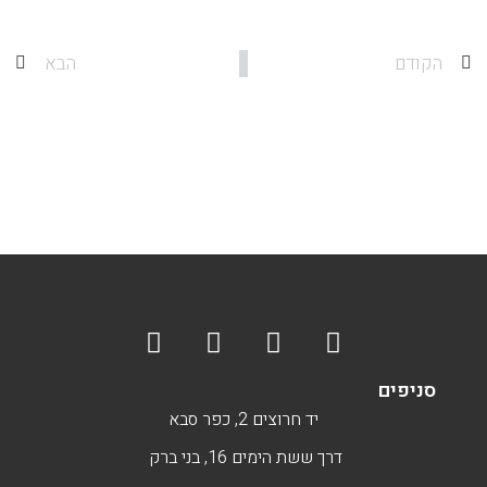
הקודם
הבא
סניפים
יד חרוצים 2, כפר סבא
דרך ששת הימים 16, בני ברק