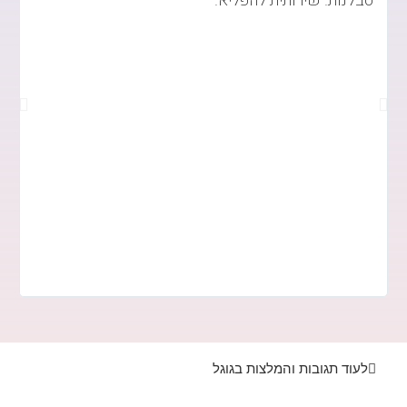
סבלנות. שירותית להפליא.
ו
י
נ
לעוד תגובות והמלצות בגוגל