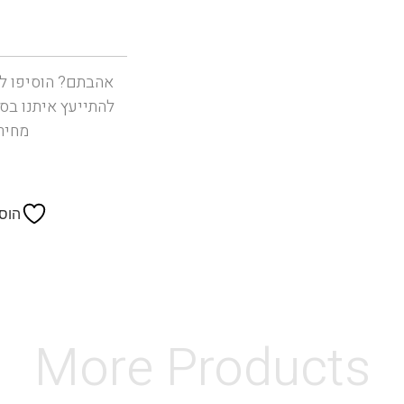
אהבתם? הוסיפו ל
להתייעץ איתנו בס
מחיר
הוס
More Products