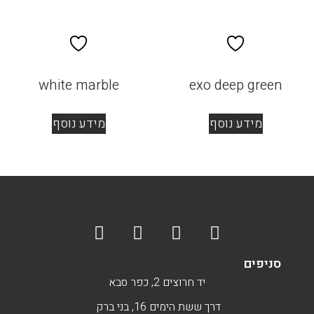
white marble
exo deep green
מידע נוסף
מידע נוסף
סניפים
יד חרוצים 2, כפר סבא
דרך ששת הימים 16, בני ברק