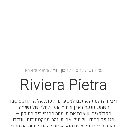
עמוד הבית
/
ריצוף
/
ריצוף חוץ
/ Riviera Pietra
Riviera Pietra
ריביירה מזמינה אתכם למסע ים-תיכוני, אל אותו רגע שבו
השמש נוגעת באבן והחוץ הופך לחלל של נשימה.
הקולקציה שואבת את נשמתה מחופי הים התיכון —
מגוונים חמים של חול, אבן ושנהב, מטקסטורות שנולדו
מהטבע עצמו. כל אריח הוא הזמנה להאט, לחוות את החוץ